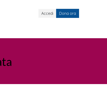
Accedi
Dona ora
lli ART
Gemelli ART e Social
ata