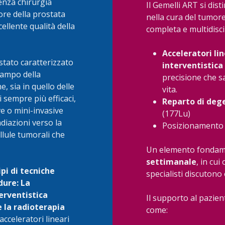
enza chirurgia
Il Gemelli ART si dis
ore della prostata
nella cura del tumore
cellente qualità della
completa e multidisci
Acceleratori li
stato caratterizzato
interventistica
 campo della
precisione che sa
e, sia in quello delle
vita.
i sempre più efficaci,
Reparto di deg
e o mini-invasive
(177Lu)
adiazioni verso la
Posizionamento 
llule tumorali che
Un elemento fondame
settimanale
, in cui
pi di tecniche
specialisti discutono
dure: La
terventistica
Il supporto al pazien
 la radioterapia
come:
cceleratori lineari