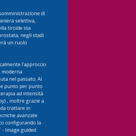
 somministrazione di
aniera selettiva,
lla tiroide sta
prostata, negli stadi
avrà un ruolo
calmente l’approccio
la moderna
uta nel passato. Al
se punto per punto
terapia ad intensità
) , inoltre grazie a
da trattare in
tecniche avanzate
to configurando la
T - Image guided