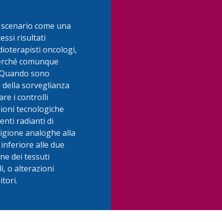
o scenario come una
essi risultati
adioterapisti oncologi,
 perché comunque
o. Quando sono
tà della sorveglianza
re i controlli
zioni tecnologiche
nti radianti di
igione analoghe alla
inferiore alle due
one dei tessuti
i, o alterazioni
tori.