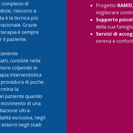
 complessi di
Progetto
RAMSI
a dose, riescono a
migliorare conti
a è la tecnica più
Supporto psico
 nazionale. Grazie
della sua famigli
i terapia è sempre
Servizi di acco
 il paziente.
serena e confort
altamente
tti, consiste nella
tumore colpendo le
apia interventistica
 procedura di poche
rmina la
del paziente quando
 il movimento di una
diazione ultra-
alità esclusiva, negli
 esterni negli stadi