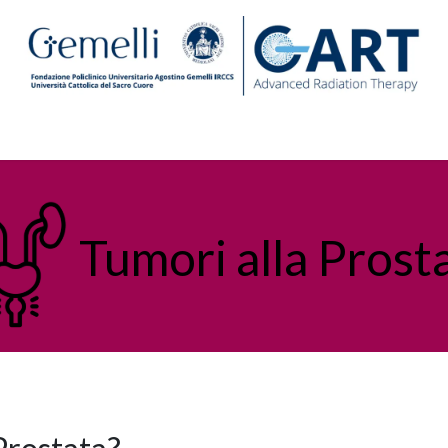
Centro
Ricerca e Formazione
Sostienici
News Geme
Tumori alla Prost