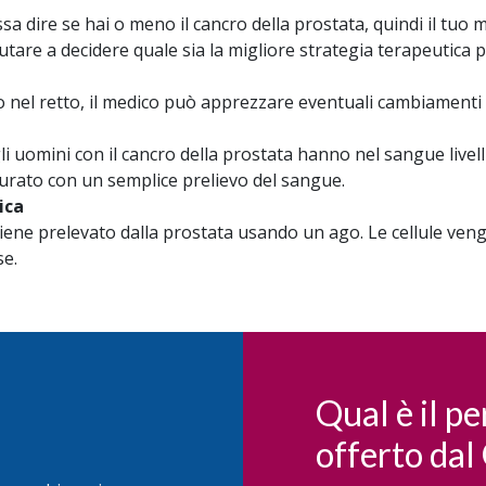
dire se hai o meno il cancro della prostata, quindi il tuo me
utare a decidere quale sia la migliore strategia terapeutica p
o nel retto, il medico può apprezzare eventuali cambiamenti 
gli uomini con il cancro della prostata hanno nel sangue livel
surato con un semplice prelievo del sangue.
ica
e viene prelevato dalla prostata usando un ago. Le cellule v
se.
Qual è il pe
offerto dal