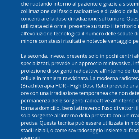
che ruotando intorno al paziente e grazie a sistemi
collimazione del fascio radioattivo e di calcolo dell
concentrare la dose di radiazione sul tumore. Quest
utilizzata ed è ormai presente su tutto il territorio
all’evoluzione tecnologica il numero delle sedute d
minore con stessi risultati e notevole vantaggio per
La seconda, invece, presente solo in pochi centri 
specializzati, prevede un approccio mininvasivo, infa
proiezione di sorgenti radioattive all’interno del 
cellule in maniera ravvicinata. La moderna radioter
(Brachiterapia HDR - High Dose Rate) prevede una
ore con una irradiazione temporanea che non dete
permanenza delle sorgenti radioattive all’interno 
torna a domicilio, bensì attraverso l’uso di vettori
sola sorgente all’interno della prostata con un’irra
precisa. Questa tecnica può essere utilizzata in mod
stadi iniziali, o come sovradosaggio insieme ai fasci
avanzati.