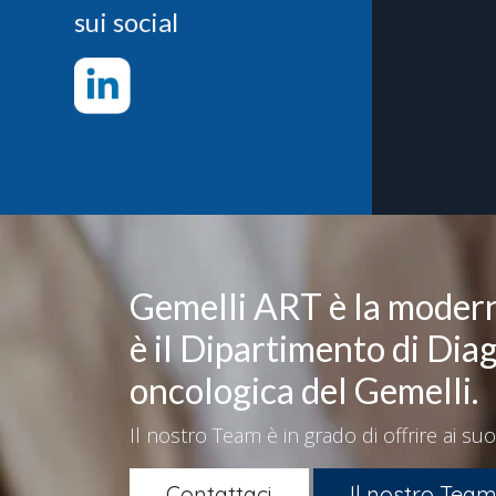
sui social
Gemelli ART è la moder
è il Dipartimento di Dia
oncologica del Gemelli.
Il nostro Team è in grado di offrire ai suo
Contattaci
Il nostro Tea