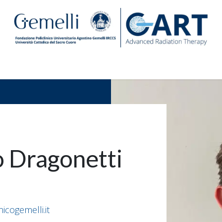
Centro
Ricerca e Formazione
Sostienici
News Geme
o Dragonetti
icogemelli.it