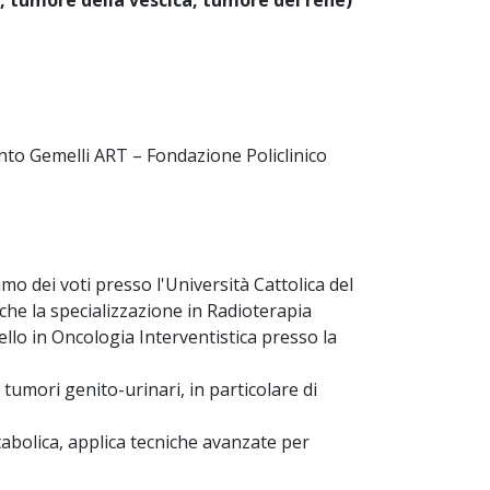
, tumore della vescica, tumore del rene)
nto Gemelli ART – Fondazione Policlinico
mo dei voti presso l'Università Cattolica del
he la specializzazione in Radioterapia
ello in Oncologia Interventistica presso la
tumori genito-urinari, in particolare di
tabolica, applica tecniche avanzate per