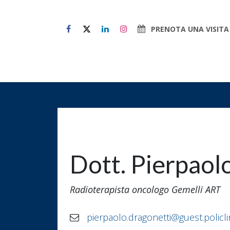
Passa al contenuto
PRENOTA UNA VISITA
Chi Siamo
Il paziente al 
Dott. Pierpaol
Radioterapista oncologo Gemelli ART
pierpaolo.dragonetti@guest.policlin