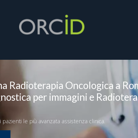
na Radioterapia Oncologica a Ro
gnostica per immagini e Radiotera
i pazienti le più avanzata assistenza clinica.
m