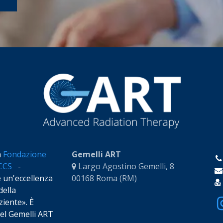
a
Fondazione
Gemelli ART
RCCS
-
Largo Agostino Gemelli, 8
e un'eccellenza
00168 Roma (RM)
della
iente». È
 del Gemelli ART