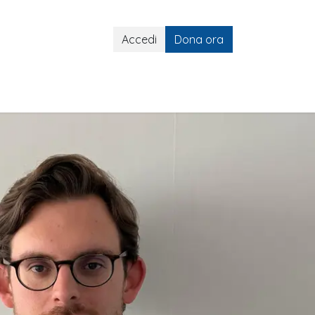
Accedi
Dona ora
lli ART
Gemelli ART e Social