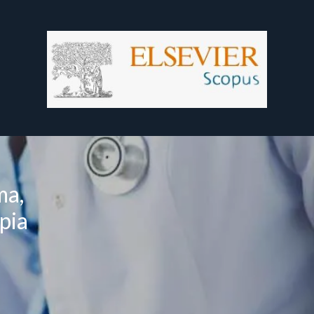
ma,
pia