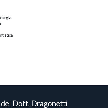
irurgia
a
ntistica
a del Dott. Dragonetti