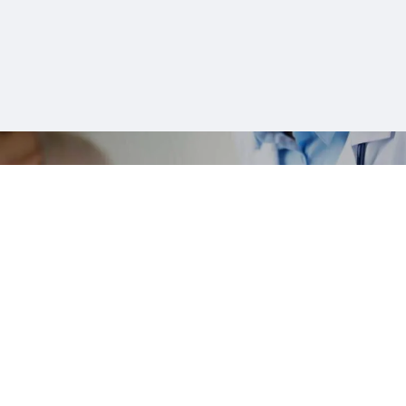
Gemelli ART è la moderna
Radioterapia Oncologica a Roma,
è il Dipartimento di Diagnostica per
immagini e Radioterapia oncologica
del Gemelli.
Il nostro Team è in grado di offrire ai suoi pazienti
le più avanzata assistenza clinica.