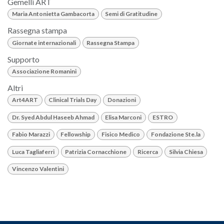
Gemelli ART
Maria Antonietta Gambacorta
Semi di Gratitudine
Rassegna stampa
Giornate internazionali
Rassegna Stampa
Supporto
Associazione Romanini
Altri
Art4ART
Clinical Trials Day
Donazioni
Dr. Syed Abdul Haseeb Ahmad
Elisa Marconi
ESTRO
Fabio Marazzi
Fellowship
Fisico Medico
Fondazione Ste.la
Luca Tagliaferri
Patrizia Cornacchione
Ricerca
Silvia Chiesa
Vincenzo Valentini