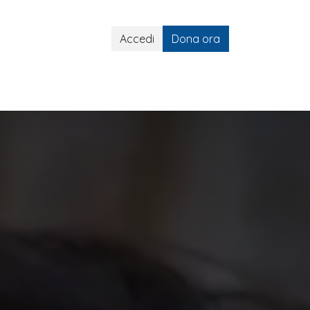
Accedi
Dona ora
lli ART
Gemelli ART e Social