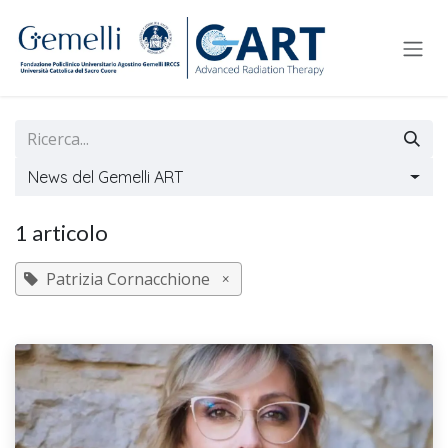
Passa al contenuto
News del Gemelli ART
1 articolo
Patrizia Cornacchione
×