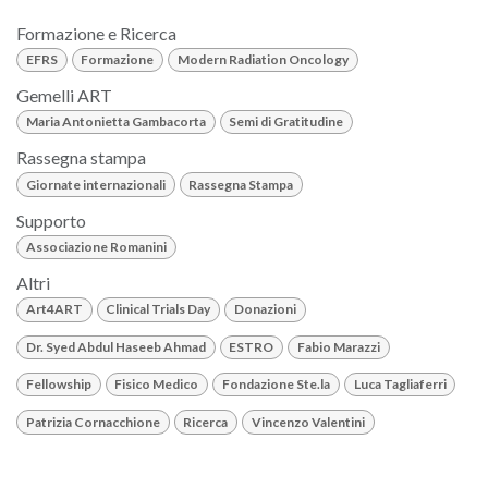
Formazione e Ricerca
EFRS
Formazione
Modern Radiation Oncology
Gemelli ART
Maria Antonietta Gambacorta
Semi di Gratitudine
Rassegna stampa
Giornate internazionali
Rassegna Stampa
Supporto
Associazione Romanini
Altri
Art4ART
Clinical Trials Day
Donazioni
Dr. Syed Abdul Haseeb Ahmad
ESTRO
Fabio Marazzi
Fellowship
Fisico Medico
Fondazione Ste.la
Luca Tagliaferri
Patrizia Cornacchione
Ricerca
Vincenzo Valentini