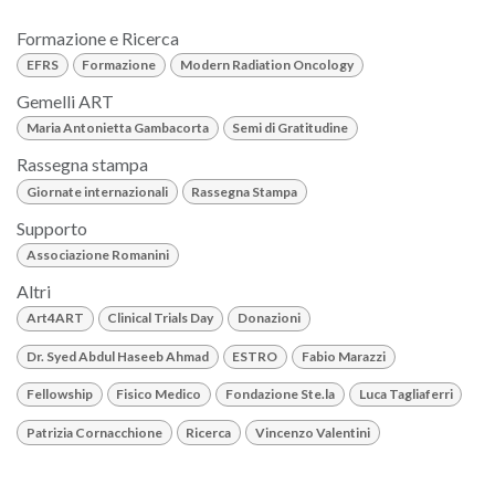
Formazione e Ricerca
EFRS
Formazione
Modern Radiation Oncology
Gemelli ART
Maria Antonietta Gambacorta
Semi di Gratitudine
Rassegna stampa
Giornate internazionali
Rassegna Stampa
Supporto
Associazione Romanini
Altri
Art4ART
Clinical Trials Day
Donazioni
Dr. Syed Abdul Haseeb Ahmad
ESTRO
Fabio Marazzi
Fellowship
Fisico Medico
Fondazione Ste.la
Luca Tagliaferri
Patrizia Cornacchione
Ricerca
Vincenzo Valentini