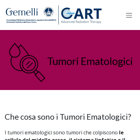
Passa al contenuto
Tumori Ematologici
Che cosa sono i Tumori Ematologici?
I tumori ematologici sono tumori che colpiscono
le