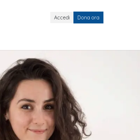
Accedi
Dona ora
lli ART
Gemelli ART e Social