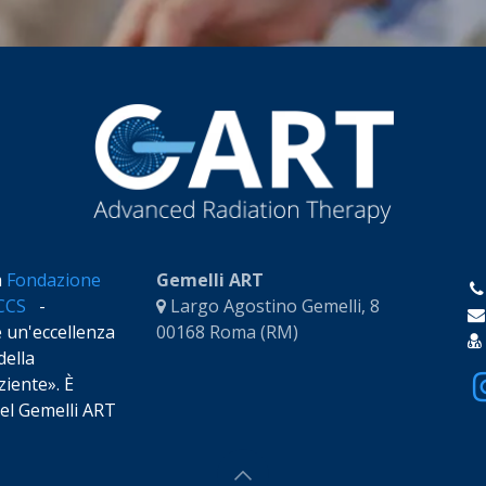
a
Fondazione
Gemelli ART
RCCS
-
Largo Agostino Gemelli, 8
e un'eccellenza
00168 Roma (RM)
della
iente». È
 del Gemelli ART