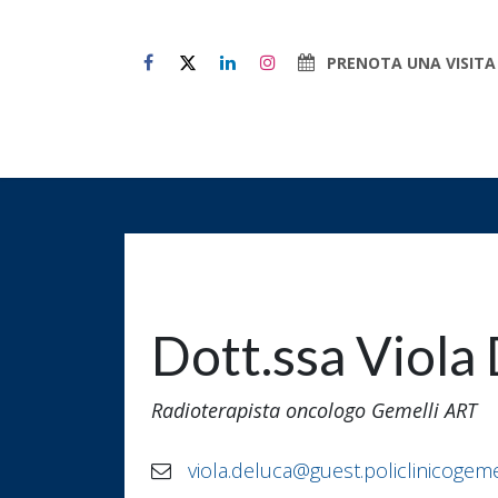
Passa al contenuto
PRENOTA UNA VISITA
Chi Siamo
Il paziente al 
Dott.ssa Viola
Radioterapista oncologo Gemelli ART
viola.deluca@guest.policlinicogemell