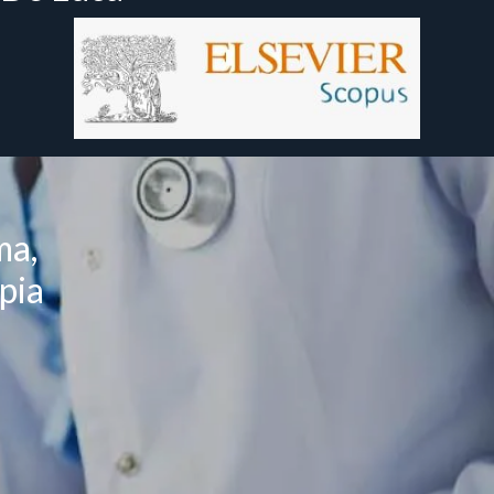
ma,
pia