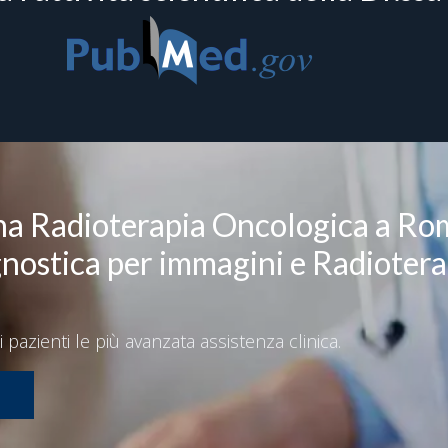
na Radioterapia Oncologica a Ro
gnostica per immagini e Radiotera
i pazienti le più avanzata assistenza clinica.
m