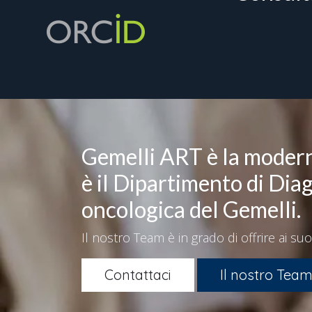
Gemelli ART è la moder
è il Dipartimento di Dia
oncologica del Gemelli.
Il nostro Team è in grado di offrire ai suo
Contattaci
Il nostro Tea