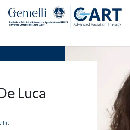
Centro
Ricerca e Formazione
Sostienici
News Geme
 De Luca
i.it