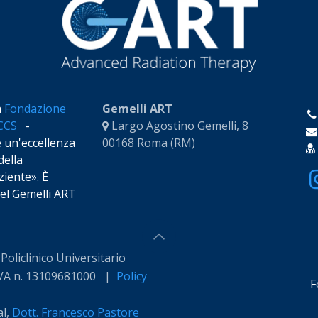
a
Fondazione
Gemelli ART
RCCS
-
Largo Agostino Gemelli, 8
e un'eccellenza
00168 Roma (RM)
della
iente». È
 del Gemelli ART
oliclinico Universitario
P.IVA n. 13109681000 |
Policy
F
al,
Dott. Francesco Pastore