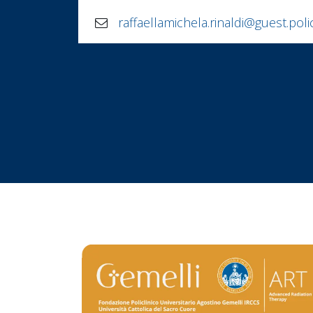
raffaellamichela.rinaldi@guest.polic