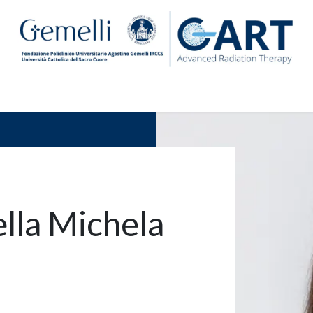
Centro
Ricerca e Formazione
Sostienici
News Geme
ella Michela