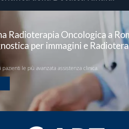
na Radioterapia Oncologica a Ro
gnostica per immagini e Radiotera
i pazienti le più avanzata assistenza clinica.
m