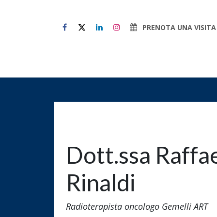
Passa al contenuto
PRENOTA UNA VISITA
Chi Siamo
Il paziente al 
Dott.ssa Raffa
Rinaldi
Radioterapista oncologo Gemelli ART