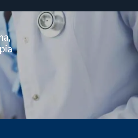
ma,
pia