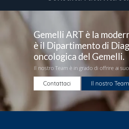
Gemelli ART è la moder
è il Dipartimento di Dia
oncologica del Gemelli.
Il nostro Team è in grado di offrire ai suo
Contattaci
Il nostro Tea