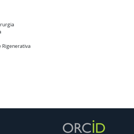
irurgia
a
 e Rigenerativa