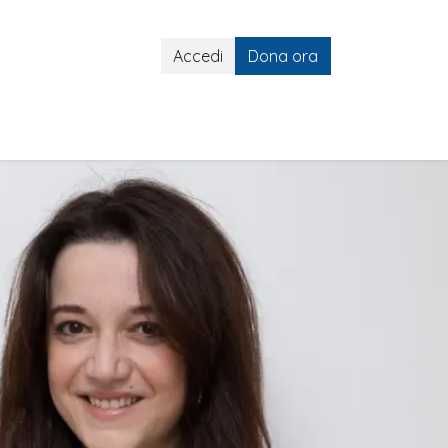
Accedi
Dona ora
lli ART
Gemelli ART e Social