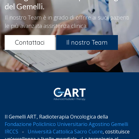
del Gemelli.
Il nostro Team è in grado di offrire ai suoi pazienti
le più avanzata assistenza clinica.
Contattaci
Il nostro Team
Il Gemelli ART, Radioterapia Oncologica della
Fondazione Policlinico Universitario Agostino Gemelli
IRCCS
-
Università Cattolica Sacro Cuore
, costituisce
un'eccellenza a livello mondiale. «La tecnologia al