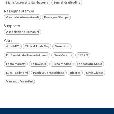
Maria Antonietta Gambacorta
Semi di Gratitudine
Rassegna stampa
Giornate internazionali
Rassegna Stampa
Supporto
Associazione Romanini
Altri
Art4ART
Clinical Trials Day
Donazioni
Dr. Syed Abdul Haseeb Ahmad
Elisa Marconi
ESTRO
Fabio Marazzi
Fellowship
Fisico Medico
Fondazione Ste.la
Luca Tagliaferri
Patrizia Cornacchione
Ricerca
Silvia Chiesa
Vincenzo Valentini