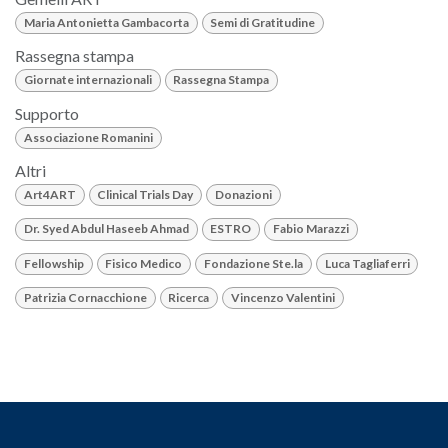
Maria Antonietta Gambacorta
Semi di Gratitudine
Rassegna stampa
Giornate internazionali
Rassegna Stampa
Supporto
Associazione Romanini
Altri
Art4ART
Clinical Trials Day
Donazioni
Dr. Syed Abdul Haseeb Ahmad
ESTRO
Fabio Marazzi
Fellowship
Fisico Medico
Fondazione Ste.la
Luca Tagliaferri
Patrizia Cornacchione
Ricerca
Vincenzo Valentini